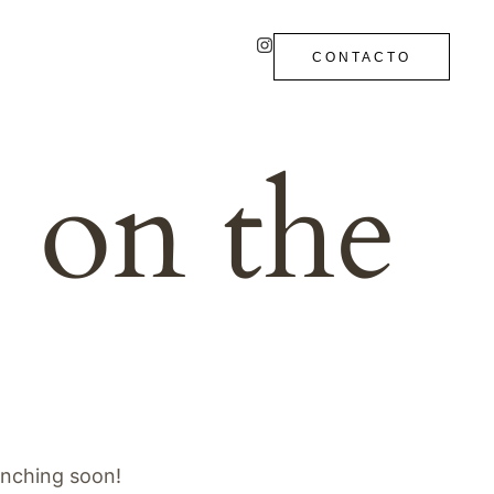
CONTACTO
e on the
unching soon!