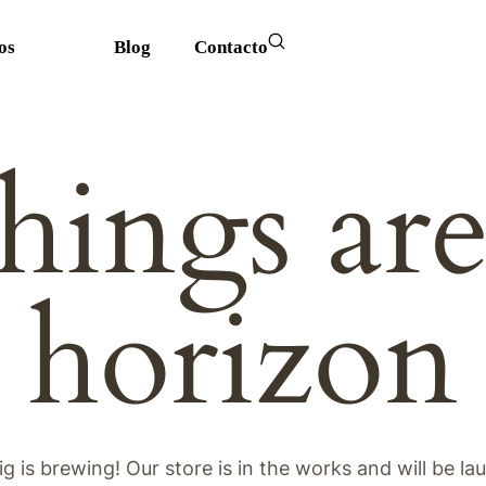
os
Blog
Contacto
hings ar
horizon
g is brewing! Our store is in the works and will be la