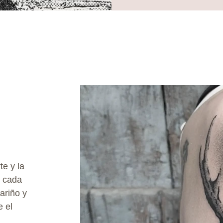
te y la
e cada
cariño y
 el