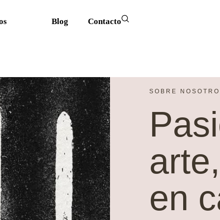
os
Blog
Contacto
SOBRE NOSOTRO
Pasi
arte
en c