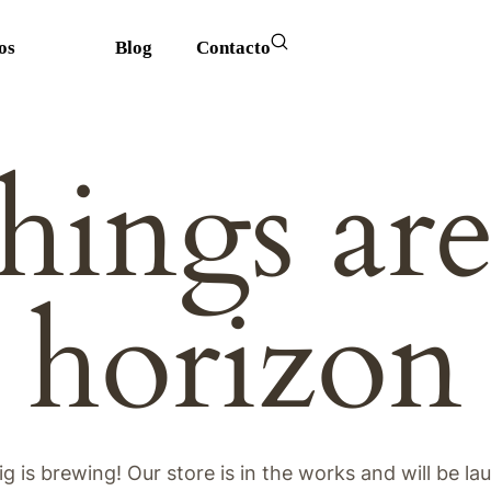
os
Blog
Contacto
hings ar
horizon
g is brewing! Our store is in the works and will be la