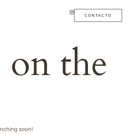
CONTACTO
e on the
unching soon!