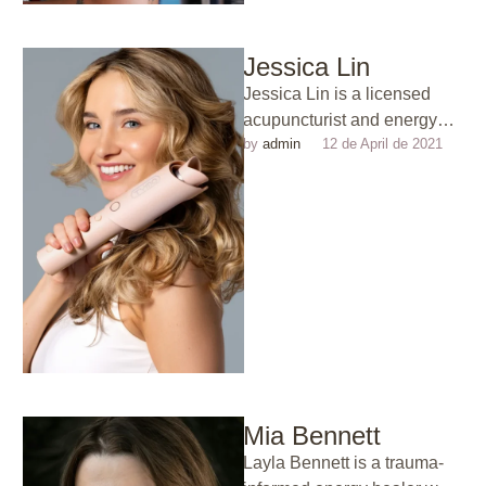
Jessica Lin
Jessica Lin is a licensed
acupuncturist and energy
by 
admin
12 de April de 2021
healing practitioner with over
15 years of experience in
holistic …
Mia Bennett
Layla Bennett is a trauma-