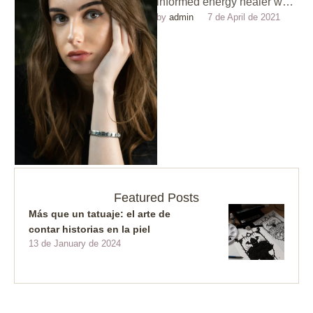
informed energy healer who
by 
admin
7 de April de 2021
specializes in helping clients
release emotional blockages
and find empowerment. …
Featured Posts
Más que un tatuaje: el arte de
contar historias en la piel
13 de January de 2024