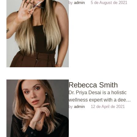
by 
admin
5 de August de 2021
with over eight years of
experience helping
individuals reconnect …
Rebecca Smith
Dr. Priya Desai is a holistic
wellness expert with a deep
by 
admin
12 de April de 2021
passion for merging
Ayurvedic principles and
energy …