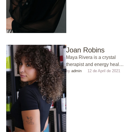
Joan Robins
Maya Rivera is a crystal
therapist and energy healer
by 
admin
12 de April de 2021
known for her intuitive
approach to restoring
energetic balance. …