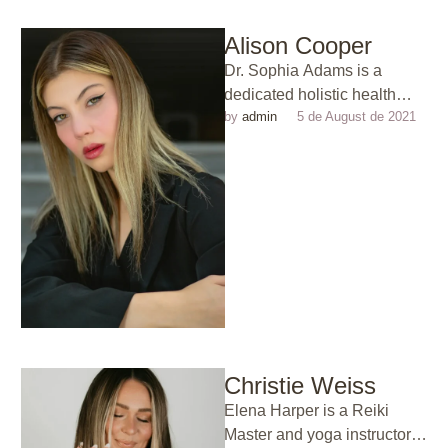
Alison Cooper
Dr. Sophia Adams is a
dedicated holistic health
by 
admin
5 de August de 2021
expert who bridges the gap
between science and energy
healing. …
Christie Weiss
Elena Harper is a Reiki
Master and yoga instructor