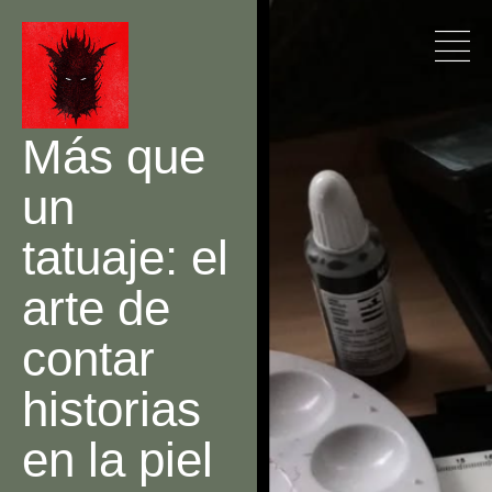
Más que
un
tatuaje: el
arte de
contar
historias
en la piel