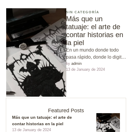
SIN CATEGORÍA
Más que un
tatuaje: el arte de
contar historias en
la piel
En un mundo donde todo
pasa rápido, donde lo digital
by 
admin
se impone, los tatuajes
13 de January de 2024
siguen siendo una de …
Featured Posts
Más que un tatuaje: el arte de
contar historias en la piel
13 de January de 2024